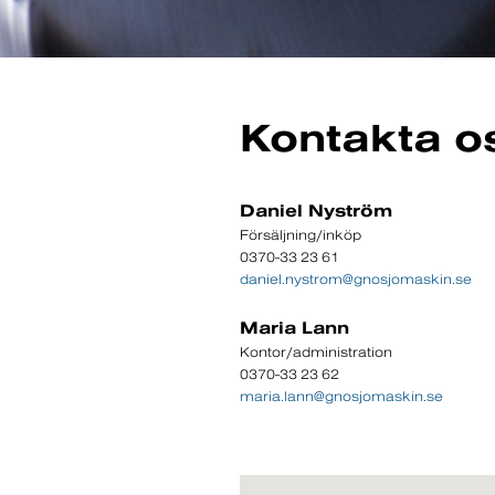
Kontakta o
Daniel Nyström
Försäljning/inköp
0370-33 23 61
daniel.nystrom@gnosjomaskin.se
Maria Lann
Kontor/administration
0370-33 23 62
maria.lann@gnosjomaskin.se