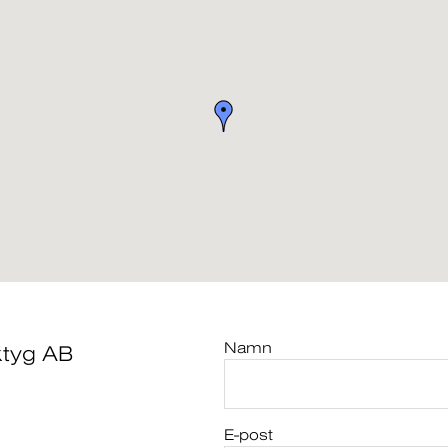
Namn
ktyg AB
E-post