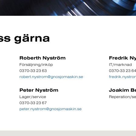
ss gärna
Roberth Nyström
Fredrik N
Försäljning/inköp
IT/marknad
0370-33 23 63
0370-33 23 6
robert.nystrom@gnosjomaskin.se
fredrik.nyst
Peter Nyström
Joakim B
Lager/service
Reperation/se
0370-33 23 67
peter.nystrom@gnosjomaskin.se