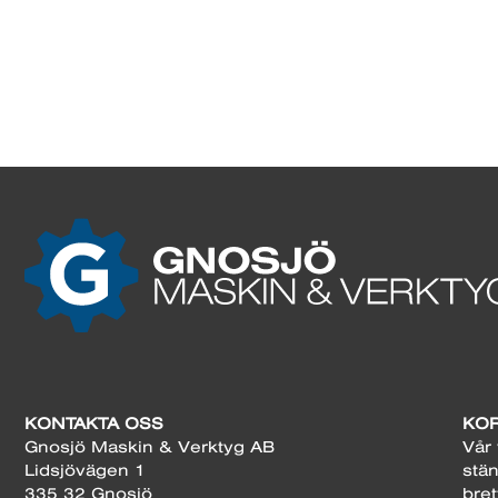
KONTAKTA OSS
KOR
Gnosjö Maskin & Verktyg AB
Vår 
Lidsjövägen 1
stän
335 32 Gnosjö
bret