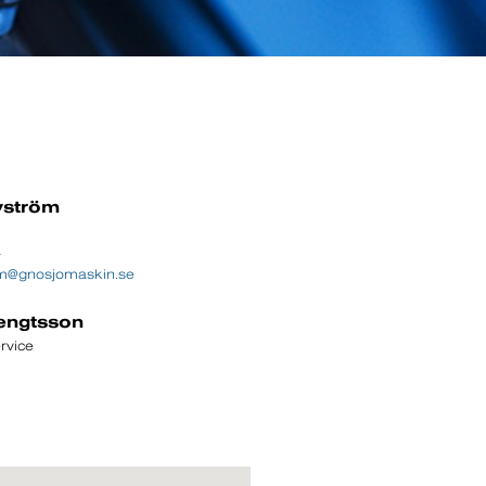
yström
4
rom@gnosjomaskin.se
engtsson
rvice