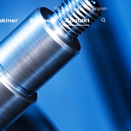
På Svenska
In English
|
skiner
Om oss
Kontakt