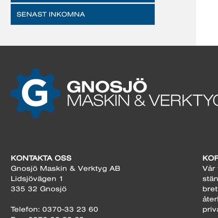
SENAST INKOMNA
KONTAKTA OSS
KOR
Gnosjö Maskin & Verktyg AB
Vår 
Lidsjövägen 1
stän
335 32 Gnosjö
bret
åter
Telefon: 0370-33 23 60
priv