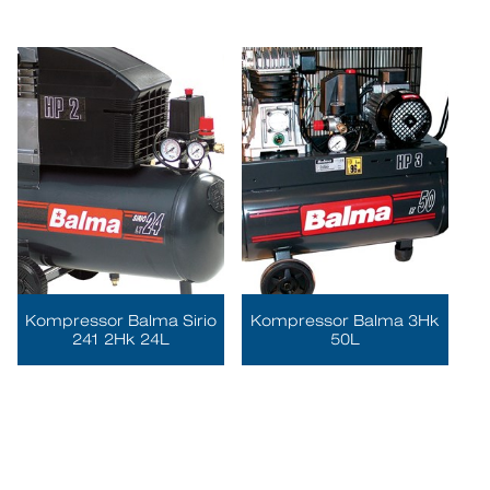
Kompressor Balma Sirio
Kompressor Balma 3Hk
241 2Hk 24L
50L