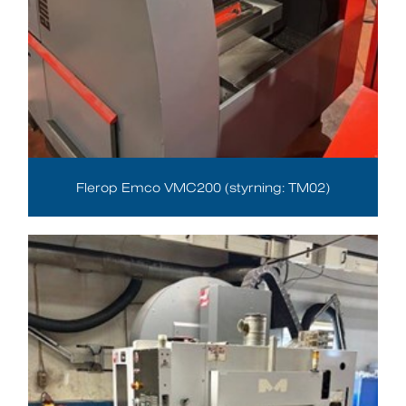
Flerop Emco VMC200 (styrning: TM02)