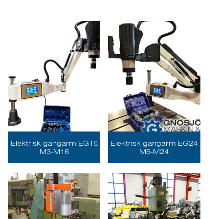
Elektrisk gängarm EG16
Elektrisk gängarm EG24
M3-M16
M6-M24