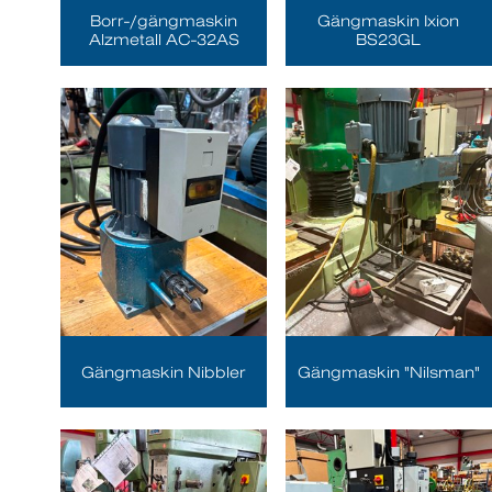
Borr-/gängmaskin
Gängmaskin Ixion
Alzmetall AC-32AS
BS23GL
Gängmaskin Nibbler
Gängmaskin "Nilsman"