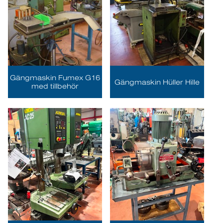
Gängmaskin Fumex G16
Gängmaskin Hüller Hille
med tillbehör