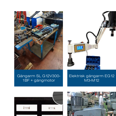
Gängarm SL G12V300-
Elektrisk gängarm EG12
1BF + gängmotor
M3-M12