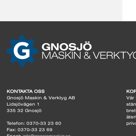
KONTAKTA OSS
KOR
Gnosjö Maskin & Verktyg AB
Vår 
Lidsjövägen 1
stän
335 32 Gnosjö
bret
åter
Telefon: 0370-33 23 60
priv
Fax: 0370-33 23 69
Epost: