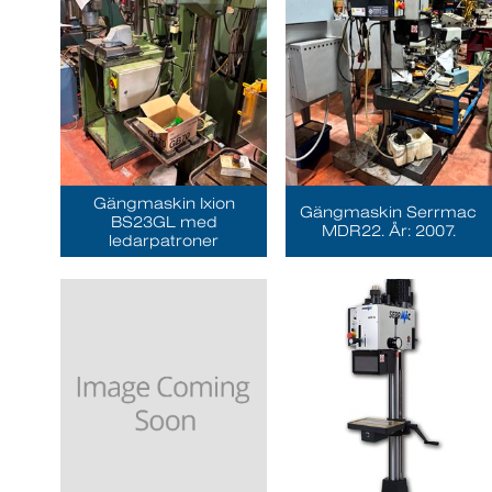
Gängmaskin Ixion
Gängmaskin Serrmac
BS23GL med
MDR22. År: 2007.
ledarpatroner