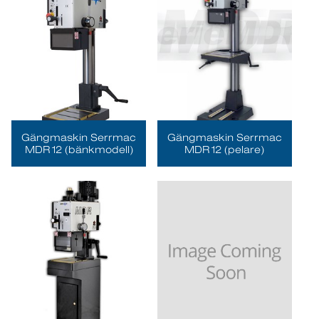
Gängmaskin Serrmac
Gängmaskin Serrmac
MDR12 (bänkmodell)
MDR12 (pelare)