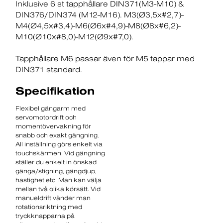
Inklusive 6 st tapphållare DIN371(M3-M10) &
DIN376/DIN374 (M12-M16). M3(Ø3,5x#2,7)-
M4(Ø4,5x#3,4)-M6(Ø6x#4,9)-M8(Ø8x#6,2)-
M10(Ø10x#8,0)-M12(Ø9x#7,0).
Tapphållare M6 passar även för M5 tappar med
DIN371 standard.
Specifikation
Flexibel gängarm med
servomotordrift och
momentövervakning för
snabb och exakt gängning.
All inställning görs enkelt via
touchskärmen. Vid gängning
ställer du enkelt in önskad
gänga/stigning, gängdjup,
hastighet etc. Man kan välja
mellan två olika körsätt. Vid
manueldrift vänder man
rotationsriktning med
tryckknapparna på