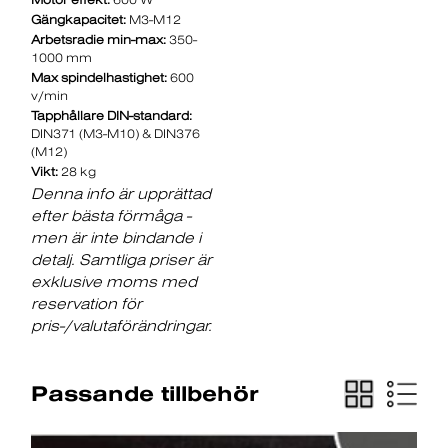
Gängkapacitet:
M3-M12
Arbetsradie min-max:
350-
1000 mm
Max spindelhastighet:
600
v/min
Tapphållare DIN-standard:
DIN371 (M3-M10) & DIN376
(M12)
Vikt:
28 kg
Denna info är upprättad
efter bästa förmåga -
men är inte bindande i
detalj. Samtliga priser är
exklusive moms med
reservation för
pris-/valutaförändringar.
Passande tillbehör