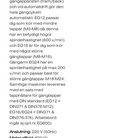
gängapparaten (fram/back)
och vid automatdrift gör den
hela gängcykeln
automatiskt. EG12 passar
dig som kör med mindre
tappar (M3-M8) då denna
har en betydligt högre
spindelhastighet (600 v/min)
och EG16 är för dig som kör
med något större
gängtappar (M8-M16).
Gängarm EG24 har en
spindelhastighet på max 200
v/min och passar bäst för
större gängtappar M18-M24.
Samtliga maskiner levereras
med en sats med
tapphållare för gängtappar
med DIN standard (EG12 =
DIN371 & DIN376 M12).
EG16/EG24 = DIN371 &
DIN376-374). Arbetsbord
ingår ej (art.nr EG600).
Anslutning:
220 V (50Hz)
Motor effekt:
600 W