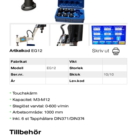
Skriv ut
Artikelkod
EG12
Fabrikat
Vikt
Modell
EG12
Storlek
Ser.nr.
Skick
10/10
År
Lev.kod
Touchskärm
*
Kapacitet: M3-M12
*
Steglöst varvtal: 0-600 v/min
*
Arbetsområde: 1000 mm
*
Inkl. 6 st Tapphållare DIN371/DIN374
*
Tillbehör