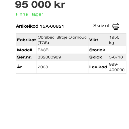
95 000 kr
Finns i lager
Skriv ut
Artikelkod
15A-00821
Obrabeci Stroje Olomouc
1950
Fabrikat
Vikt
(TOS)
kg
Modell
FA3B
Storlek
Ser.nr.
332000989
Skick
5-6/10
999-
År
2003
Lev.kod
400090