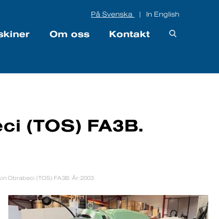
På Svenska
In English
|
skiner
Om oss
Kontakt
ci (TOS) FA3B.
in Obrabeci (TOS) FA3B. År:2003