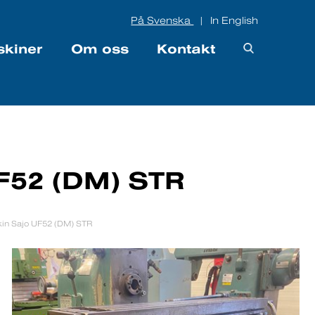
På Svenska
In English
|
skiner
Om oss
Kontakt
F52 (DM) STR
in Sajo UF52 (DM) STR