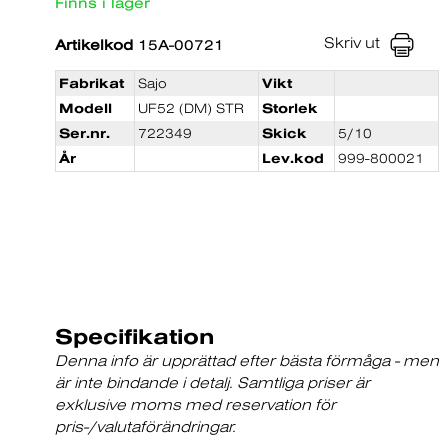
Finns i lager
Skriv ut
Artikelkod
15A-00721
Fabrikat
Sajo
Vikt
Modell
UF52 (DM) STR
Storlek
Ser.nr.
722349
Skick
5/10
År
Lev.kod
999-800021
Specifikation
Denna info är upprättad efter bästa förmåga - men
är inte bindande i detalj. Samtliga priser är
exklusive moms med reservation för
pris-/valutaförändringar.