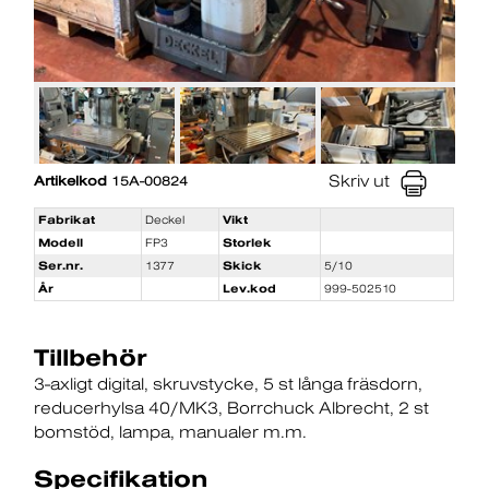
Skriv ut
Artikelkod
15A-00824
Fabrikat
Deckel
Vikt
Modell
FP3
Storlek
Ser.nr.
1377
Skick
5/10
År
Lev.kod
999-502510
Tillbehör
3-axligt digital
skruvstycke
5 st långa fräsdorn
reducerhylsa 40/MK3
Borrchuck Albrecht
2 st
bomstöd
lampa
manualer m.m.
Specifikation