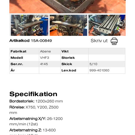
Skriv ut
Artikelkod
15A-00849
Fabrikat
Abene
Vikt
Modell
VHF3
Storlek
Ser.nr.
4145
Skick
5/10
År
Lev.kod
999-401060
Specifikation
Bordsstorlek:
1200x260 mm
Rörelse:
X750, Y200, Z500
mm
Arbetsmatning X/Y:
26-1200
mm/min (12st)
Arbetsmatning Z:
13-600