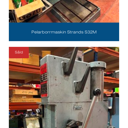
Pelarborrmaskin Strands S32M
Såld