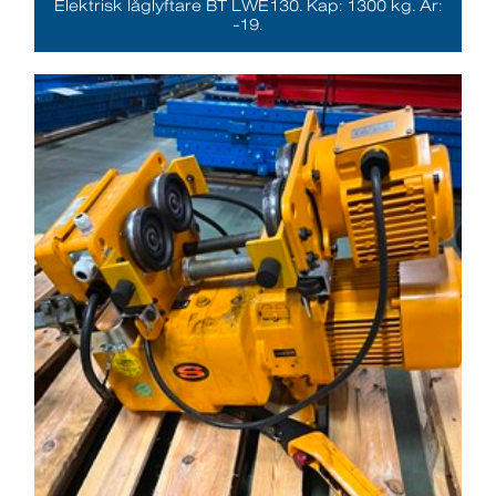
Elektrisk låglyftare BT LWE130. Kap: 1300 kg. År:
-19.