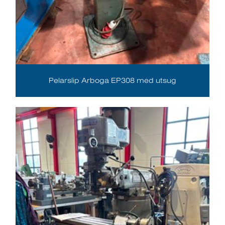
Pelarslip Arboga EP308 med utsug