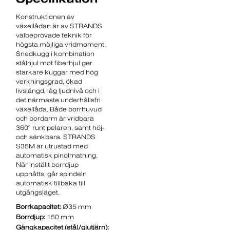
Konstruktionen av
växellådan är av STRANDS
välbeprövade teknik för
högsta möjliga vridmoment.
Snedkugg i kombination
stålhjul mot fiberhjul ger
starkare kuggar med hög
verkningsgrad, ökad
livslängd, låg ljudnivå och i
det närmaste underhållsfri
växellåda. Både borrhuvud
och bordarm är vridbara
360° runt pelaren, samt höj-
och sänkbara. STRANDS
S35M är utrustad med
automatisk pinolmatning.
När inställt borrdjup
uppnåtts, går spindeln
automatisk tillbaka till
utgångsläget.
Borrkapacitet:
Ø35 mm
Borrdjup:
150 mm
Gängkapacitet (stål/gjutjärn):