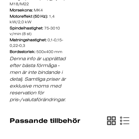
M18/M22
Morsekona:
MK4
Motoreffekt (50 Hz):
1,4
kW/2,0 kW
Spindelhastighet:
75-3010
v/min (8 st)
Matningshastighet:
0,1-0,15-
0,22-0,3
Bordsstorlek:
500x400 mm
Denna info är upprättad
efter bästa förmåga -
men är inte bindande i
detalj. Samtliga priser är
exklusive moms med
reservation för
pris-/valutaförändringar.
Passande tillbehör