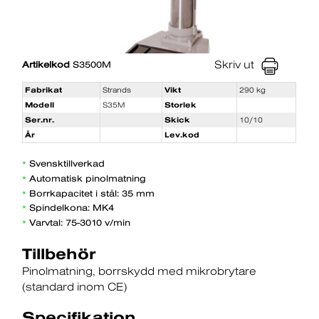
Skriv ut
Artikelkod
S3500M
Fabrikat
Strands
Vikt
290 kg
Modell
S35M
Storlek
Ser.nr.
Skick
10/10
År
Lev.kod
Svensktillverkad
*
Automatisk pinolmatning
*
Borrkapacitet i stål: 35 mm
*
Spindelkona: MK4
*
Varvtal: 75-3010 v/min
*
Tillbehör
Pinolmatning
borrskydd med mikrobrytare
(standard inom CE)
Specifikation