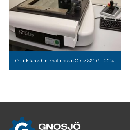
Optisk koordinatmätmaskin Optiv 321 GL. 2014.