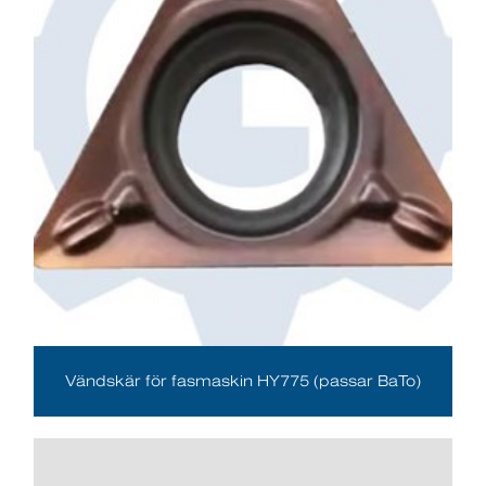
Vändskär för fasmaskin HY775 (passar BaTo)