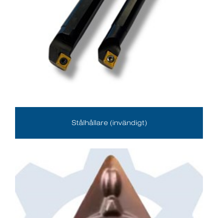
Stålhållare (invändigt)