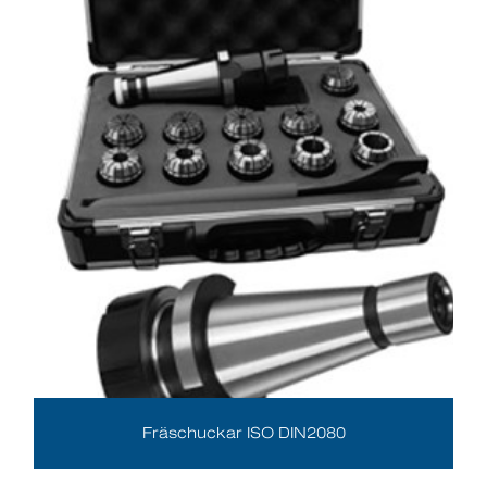
Fräschuckar ISO DIN2080