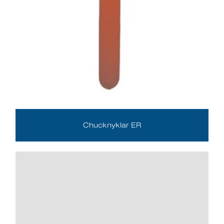
Chucknyklar ER