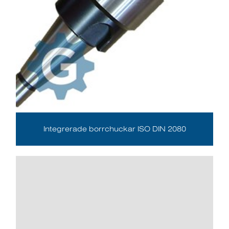
Integrerade borrchuckar ISO DIN 2080