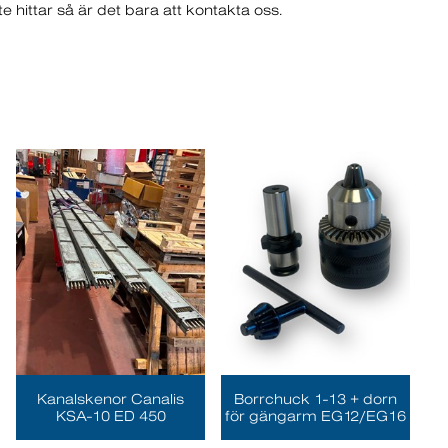
e hittar så är det bara att kontakta oss.
Kanalskenor Canalis
Borrchuck 1-13 + dorn
KSA-10 ED 450
för gängarm EG12/EG16