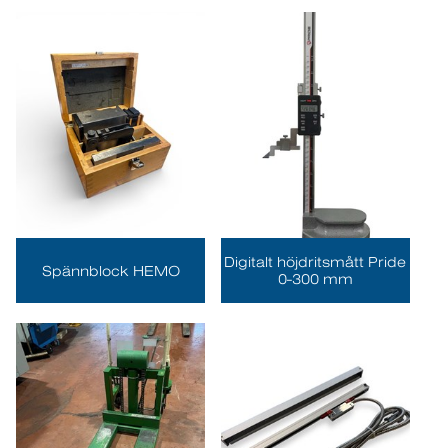
Digitalt höjdritsmått Pride
Spännblock HEMO
0-300 mm