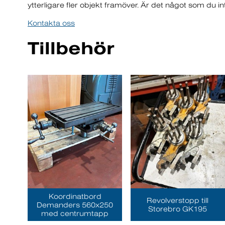
ytterligare fler objekt framöver. Är det något som du int
Kontakta oss
Tillbehör
Koordinatbord
Revolverstopp till
Demanders 560x250
Storebro GK195
med centrumtapp