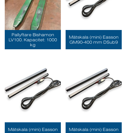
Pallyftare Bishamon
Mätskala (mini) Easson
LV100. Kapacitet: 1000
GM90-400 mm DSub9
kg
Mätskala (mini) Easson
Mätskala (mini) Easson