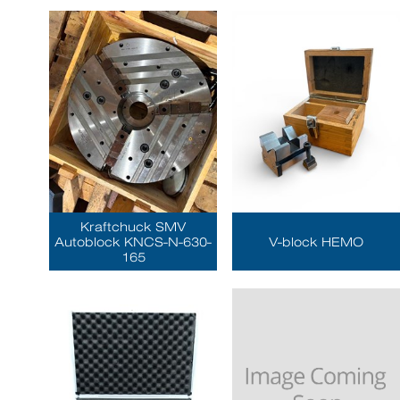
Kraftchuck SMV
Autoblock KNCS-N-630-
V-block HEMO
165