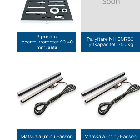
3-punkts
Pallyftare NH SM750.
innermikrometer 20-40
Lyftkapacitet: 750 kg.
mm, sats
Mätskala (mini) Easson
Mätskala (mini) Easson