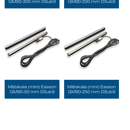
GM90-300 mm DSub9
GM90-200 mm DSub9
Mätskala (mini) Easson
Mätskala (mini) Easson
GM90-50 mm DSub9
GM90-250 mm DSub9