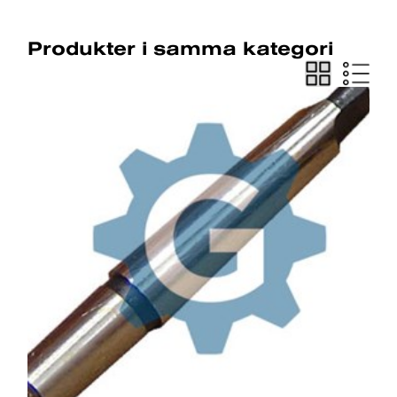
Produkter i samma kategori