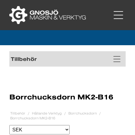
Tillbehör
Borrchucksdorn MK2-B16
Tillbehör
Hållande Verktyg
Borrchucksdorn
Borrchucksdorn MK2-B16