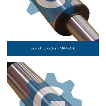
Borrchucksdorn MK4-B16