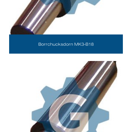
Borrchucksdorn MK3-B18