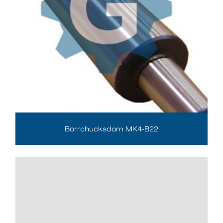
Borrchucksdorn MK4-B22