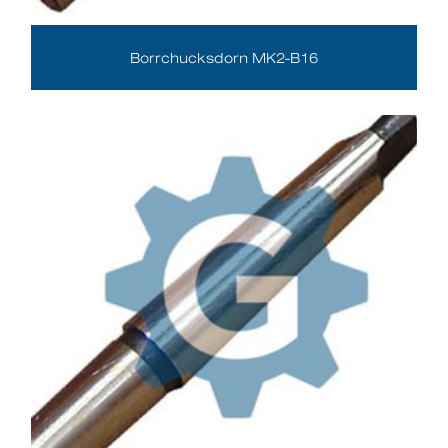
Borrchucksdorn MK2-B16