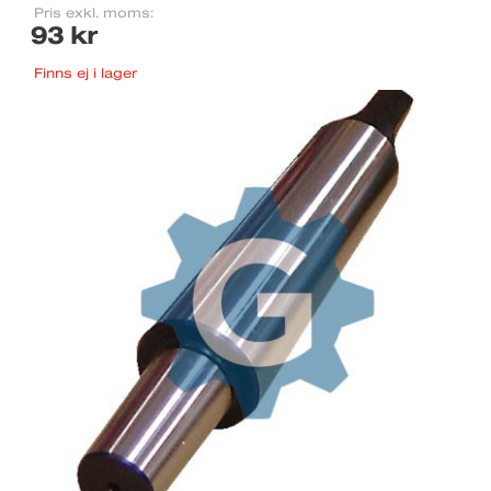
Pris exkl. moms:
93 kr
Finns ej i lager