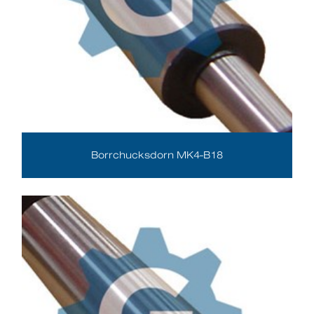
Borrchucksdorn MK4-B18