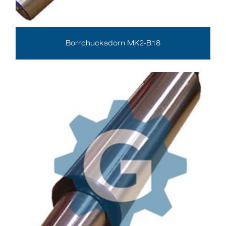
Borrchucksdorn MK2-B18