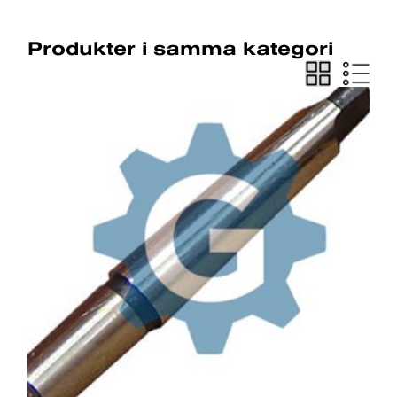
Produkter i samma kategori