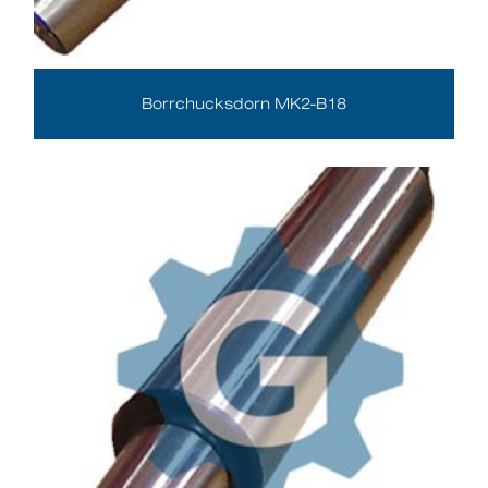
Borrchucksdorn MK2-B18