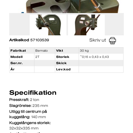
Skriv ut
Artikelkod
57103539
Fabrikat
Bemato
Vikt
30 kg
Modell
2T
Storlek
~0,16 x 0,43 x 0,43
Ser.nr.
Skick
År
Lev.kod
Specifikation
Presskraft:
2 ton
Slagrörelse:
235 mm
Utligg till centrum på
kuggstång:
140 mm
Kuggstångens storlek:
32x32x335 mm