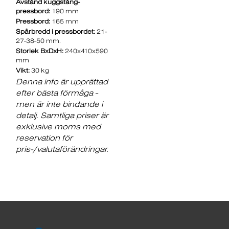
Avstånd kuggstång-
pressbord:
190 mm
Pressbord:
165 mm
Spårbredd i pressbordet:
21-
27-38-50 mm.
Storlek BxDxH:
240x410x590
mm
Vikt:
30 kg
Denna info är upprättad
efter bästa förmåga -
men är inte bindande i
detalj. Samtliga priser är
exklusive moms med
reservation för
pris-/valutaförändringar.