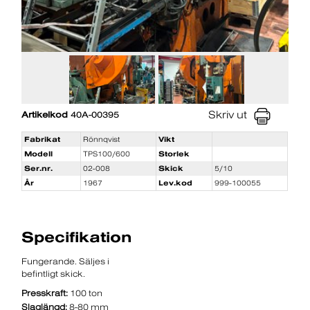
Skriv ut
Artikelkod
40A-00395
Fabrikat
Rönnqvist
Vikt
Modell
TPS100/600
Storlek
Ser.nr.
02-008
Skick
5/10
År
1967
Lev.kod
999-100055
Specifikation
Fungerande. Säljes i
befintligt skick.
Presskraft:
100 ton
Slaglängd:
8-80 mm