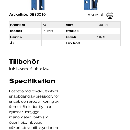
Skriv ut
Artikelkod
9830010
Fabrikat
AC
Vikt
130 kg
Modell
PJ16H
Storlek
Ser.nr.
Skick
10/10
År
Lev.kod
Tillbehör
Inklusive 2 riktstäd.
Specifikation
Fotbetjänad, tryckluftsstyrd
snabbgång av presskolv för
snabb och precis fixering av
ämnet. Sidledes flyttbar
cylinder. Inbyggd
manometer i bekväm
ögonhöjd. Inbyggd
säkerhetsventil skyddar mot