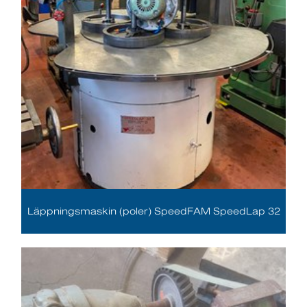
Läppningsmaskin (poler) SpeedFAM SpeedLap 32