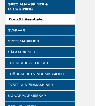
SPECIALMASKINER &
UTRUSTNING
Borr- & fräsenheter
SVARVAR
SVETSMASKINER
SÅGMASKINER
TRUMLARE & TORKAR
TRÄBEARBETNINGSMASKINER
TVÄTT- & STÄDMASKINER
UGNAR/VÄRMESKÅP