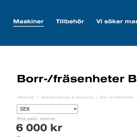
Maskiner
Tillbehör
Vi söker ma
Borr-/fräsenheter 
Maskiner
Specialmaskiner & utrustning
Borr- & fräsenheter
Pris exkl. moms:
6 000 kr