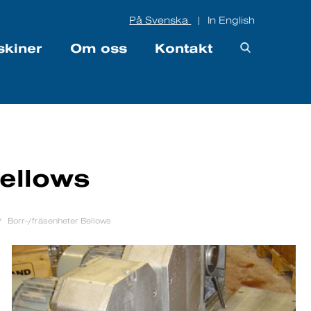
På Svenska
In English
|
skiner
Om oss
Kontakt
Bellows
Borr-/fräsenheter Bellows