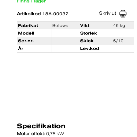
Finns i lager
Skriv ut
Artikelkod
18A-00032
Fabrikat
Bellows
Vikt
45 kg
Modell
Storlek
Ser.nr.
Skick
5/10
År
Lev.kod
Specifikation
Motor effekt:
0,75 kW