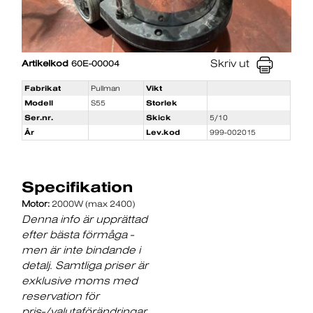
Skriv ut
Artikelkod
60E-00004
Fabrikat
Pullman
Vikt
Modell
S55
Storlek
Ser.nr.
Skick
5/10
År
Lev.kod
999-002015
Specifikation
Motor:
2000W (max 2400)
Denna info är upprättad
efter bästa förmåga -
men är inte bindande i
detalj. Samtliga priser är
exklusive moms med
reservation för
pris-/valutaförändringar.