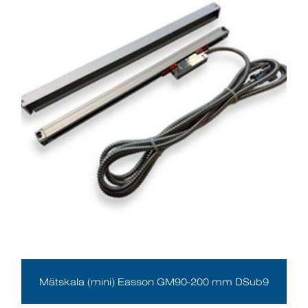
Mätskala (mini) Easson GM90-200 mm DSub9