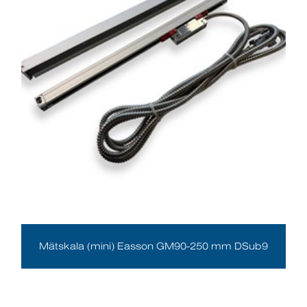
Mätskala (mini) Easson GM90-250 mm DSub9