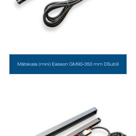
Mätskala (mini) Easson GM90-350 mm DSub9