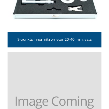
3-punkts innermikrometer 20-40 mm, sats