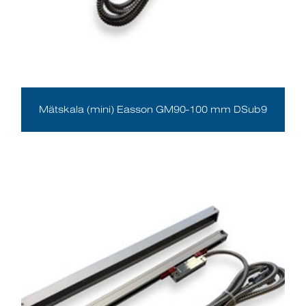
Mätskala (mini) Easson GM90-100 mm DSub9