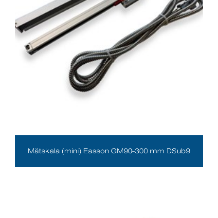
Mätskala (mini) Easson GM90-300 mm DSub9