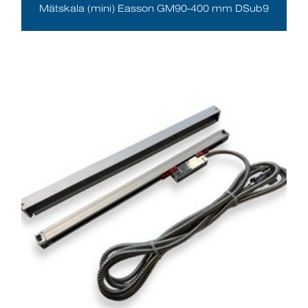
Mätskala (mini) Easson GM90-400 mm DSub9