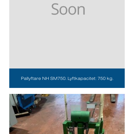
Pallyftare NH SM750. Lyftkapacitet: 750 kg.