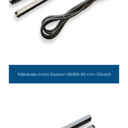
Mätskala (mini) Easson GM90-50 mm DSub9