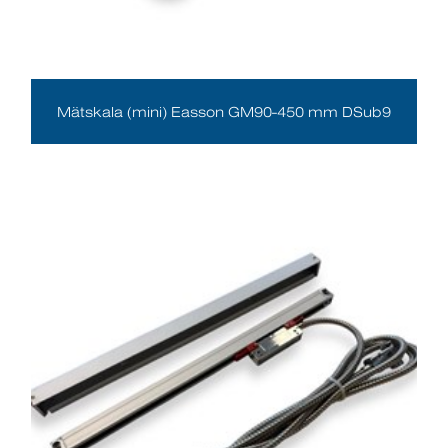
Mätskala (mini) Easson GM90-450 mm DSub9