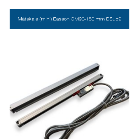
Mätskala (mini) Easson GM90-150 mm DSub9