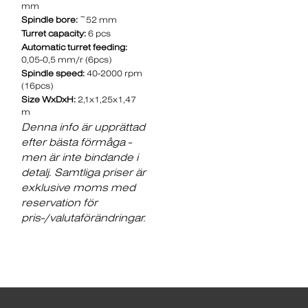
mm
Spindle bore:
~52 mm
Turret capacity:
6 pcs
Automatic turret feeding:
0,05-0,5 mm/r (6pcs)
Spindle speed:
40-2000 rpm
(16pcs)
Size WxDxH:
2,1x1,25x1,47
m
Denna info är upprättad
efter bästa förmåga -
men är inte bindande i
detalj. Samtliga priser är
exklusive moms med
reservation för
pris-/valutaförändringar.