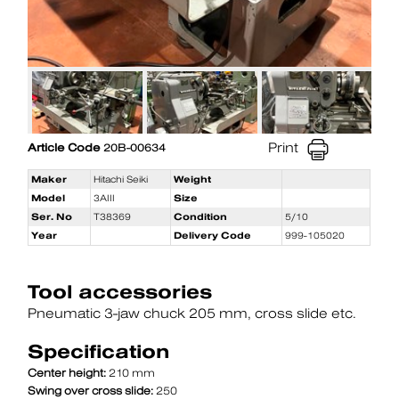
Print
Article Code
20B-00634
Maker
Hitachi Seiki
Weight
Model
3AIII
Size
Ser. No
T38369
Condition
5/10
Year
Delivery Code
999-105020
Tool accessories
Pneumatic 3-jaw chuck 205 mm
cross slide etc.
Specification
Center height:
210 mm
Swing over cross slide:
250