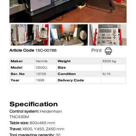
Print
Article Code
15C-00788
Maker
Hermle
Weight
6500 kg
Model
C600U
Size
Ser. No
12725
Condition
6/10
Year
1998
Delivery Code
Specification
Control system:
Heidenhain
TNC430M
Table size:
800x465 mm
Travel:
X600, Y450, Z450 mm
Tool magazine capacity:
30