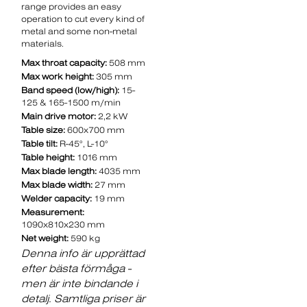
range provides an easy
operation to cut every kind of
metal and some non-metal
materials.
Max throat capacity:
508 mm
Max work height:
305 mm
Band speed (low/high):
15-
125 & 165-1500 m/min
Main drive motor:
2,2 kW
Table size:
600x700 mm
Table tilt:
R-45°, L-10°
Table height:
1016 mm
Max blade length:
4035 mm
Max blade width:
27 mm
Welder capacity:
19 mm
Measurement:
1090x810x230 mm
Net weight:
590 kg
Denna info är upprättad
efter bästa förmåga -
men är inte bindande i
detalj. Samtliga priser är