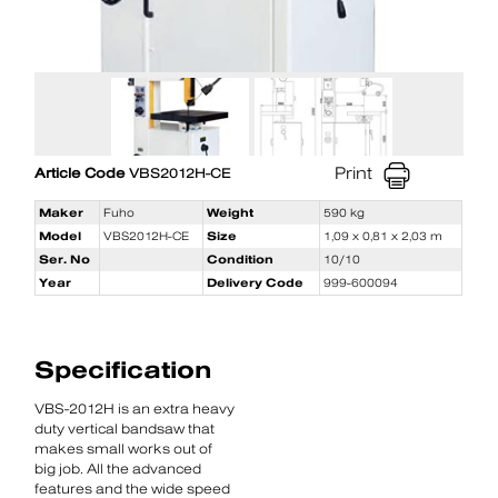
Print
Article Code
VBS2012H-CE
Maker
Fuho
Weight
590 kg
Model
VBS2012H-CE
Size
1,09 x 0,81 x 2,03 m
Ser. No
Condition
10/10
Year
Delivery Code
999-600094
Specification
VBS-2012H is an extra heavy
duty vertical bandsaw that
makes small works out of
big job. All the advanced
features and the wide speed