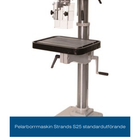
Pelarborrmaskin Strands S25 standardutförande