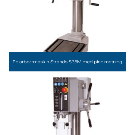
Pelarborrmaskin Strands S35M med pinolmatning