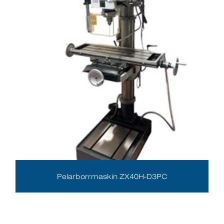
Pelarborrmaskin ZX40H-D3PC