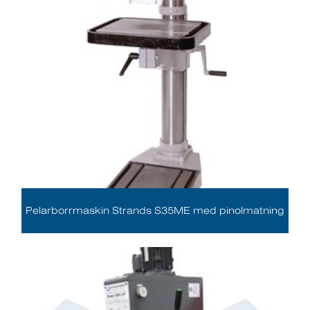
Pelarborrmaskin Strands S35ME med pinolmatning