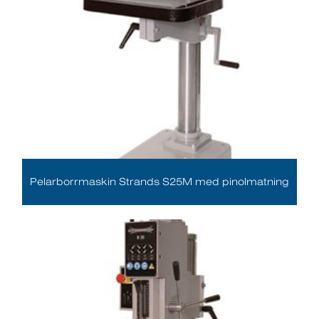
Pelarborrmaskin Strands S25M med pinolmatning