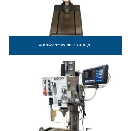
Pelarborrmaskin ZX40H/D1