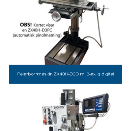
Pelarborrmaskin ZX40H-D3C m. 3-axlig digital