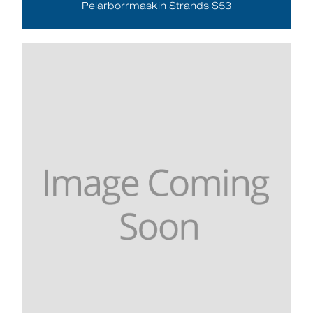
Pelarborrmaskin Strands S53