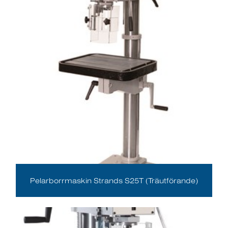
Pelarborrmaskin Strands S25T (Träutförande)