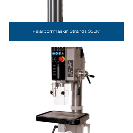
Pelarborrmaskin Strands S30M