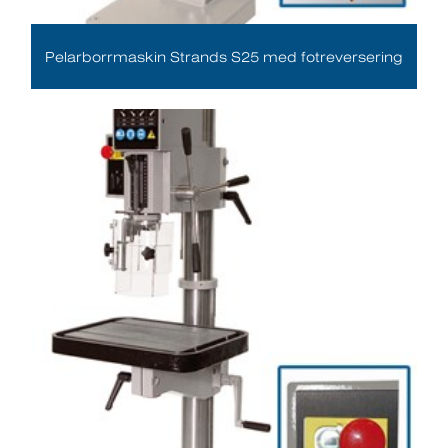
Pelarborrmaskin Strands S25 med fotreversering