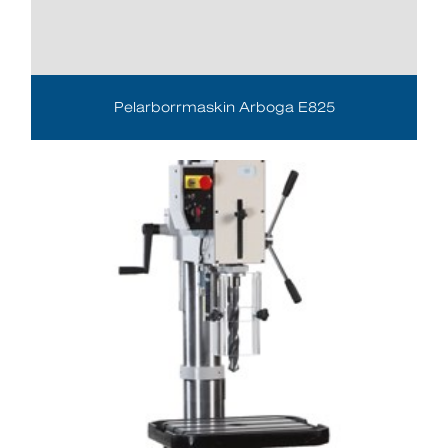
Pelarborrmaskin Arboga E825