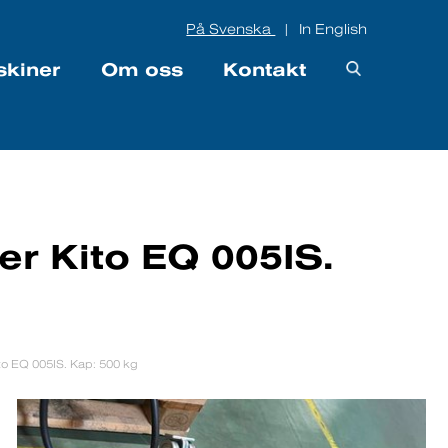
På Svenska
In English
|
skiner
Om oss
Kontakt
fer Kito EQ 005IS.
ito EQ 005IS. Kap: 500 kg