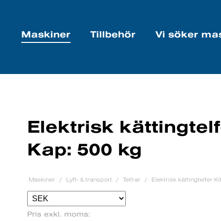
Maskiner
Tillbehör
Vi söker ma
Elektrisk kättingtel
Kap: 500 kg
Maskiner
Lyft- & transport
Telfrar
Elektrisk kättingtelfer K
Pris exkl. moms: