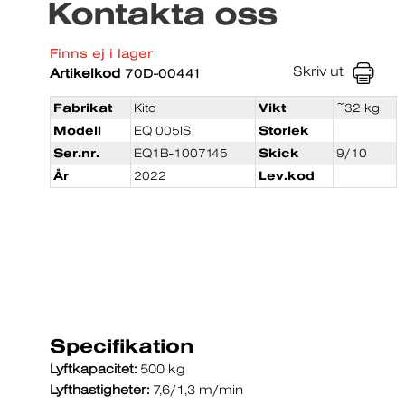
Kontakta oss
Finns ej i lager
Skriv ut
Artikelkod
70D-00441
Fabrikat
Kito
Vikt
~32 kg
Modell
EQ 005IS
Storlek
Ser.nr.
EQ1B-1007145
Skick
9/10
År
2022
Lev.kod
Specifikation
Lyftkapacitet:
500 kg
Lyfthastigheter:
7,6/1,3 m/min