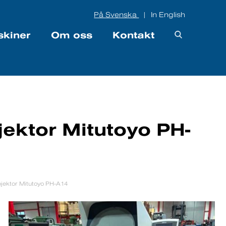
På Svenska
In English
|
skiner
Om oss
Kontakt
ojektor Mitutoyo PH-
rojektor Mitutoyo PH-A14