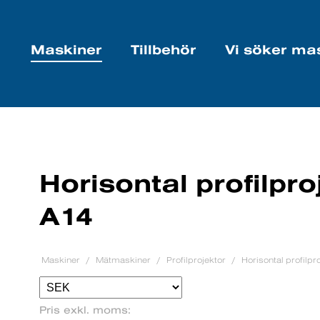
Maskiner
Tillbehör
Vi söker ma
Horisontal profilpr
A14
Maskiner
Mätmaskiner
Profilprojektor
Horisontal profilp
Pris exkl. moms: