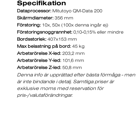
Specifikation
Dataprocessor:
Mitutoyo QM-Data 200
Skärmdiameter:
356 mm
Förstoring:
10x, 50x (100x denna ingår ej)
Förstoringsnoggrannhet:
0,10-0,15% eller mindre
Bordsstorlek:
407x153 mm
Max belastning på bord:
45 kg
Arbetsrörelse X-led:
203,2 mm
Arbetsrörelse Y-led:
101,6 mm
Arbetsrörelse Z-led:
50,8 mm
Denna info är upprättad efter bästa förmåga - men
är inte bindande i detalj. Samtliga priser är
exklusive moms med reservation för
pris-/valutaförändringar.