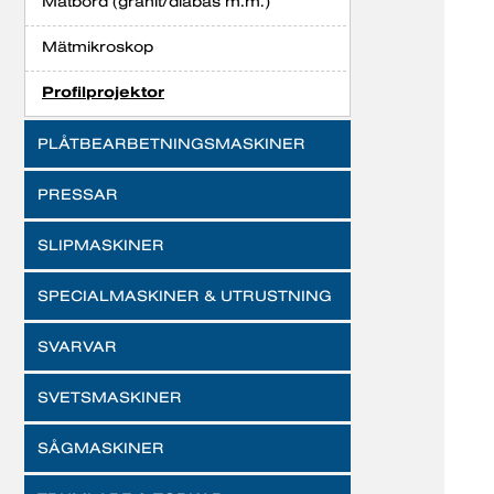
Mätbord (granit/diabas m.m.)
Mätmikroskop
Profilprojektor
PLÅTBEARBETNINGSMASKINER
PRESSAR
SLIPMASKINER
SPECIALMASKINER & UTRUSTNING
SVARVAR
SVETSMASKINER
SÅGMASKINER