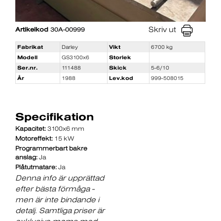
Skriv ut
Artikelkod
30A-00999
Fabrikat
Darley
Vikt
6700 kg
Modell
GS3100x6
Storlek
Ser.nr.
111488
Skick
5-6/10
År
1988
Lev.kod
999-508015
Specifikation
Kapacitet:
3100x6 mm
Motoreffekt:
15 kW
Programmerbart bakre
anslag:
Ja
Plåtutmatare:
Ja
Denna info är upprättad
efter bästa förmåga -
men är inte bindande i
detalj. Samtliga priser är