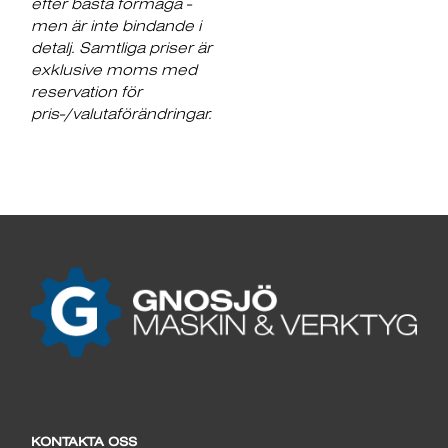
efter bästa förmåga -
men är inte bindande i
detalj. Samtliga priser är
exklusive moms med
reservation för
pris-/valutaförändringar.
KONTAKTA OSS