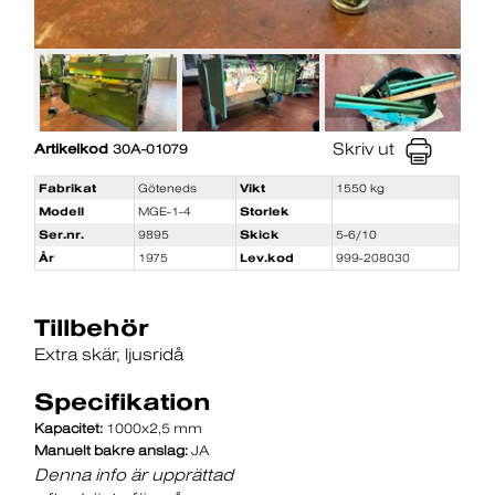
Skriv ut
Artikelkod
30A-01079
Fabrikat
Göteneds
Vikt
1550 kg
Modell
MGE-1-4
Storlek
Ser.nr.
9895
Skick
5-6/10
År
1975
Lev.kod
999-208030
Tillbehör
Extra skär
ljusridå
Specifikation
Kapacitet:
1000x2,5 mm
Manuelt bakre anslag:
JA
Denna info är upprättad