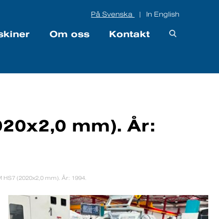
På Svenska
In English
|
skiner
Om oss
Kontakt
20x2,0 mm). År:
M HS7 (2020x2,0 mm). År: 1994.