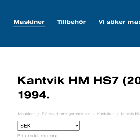
Maskiner
Tillbehör
Vi söker ma
Kantvik HM HS7 (20
1994.
Maskiner
Plåtbearbetningsmaskiner
Kantvikar
Kantvik H
Pris exkl. moms: