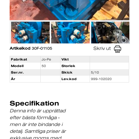
Skriv ut
Artikelkod
30F-01105
Fabrikat
Jo-Pe
Vikt
Modell
50
Storlek
Ser.nr.
Skick
5/10
År
Lev.kod
999-102020
Specifikation
Denna info är upprättad
efter bästa förmåga -
men är inte bindande i
detalj. Samtliga priser är
exklusive moms med