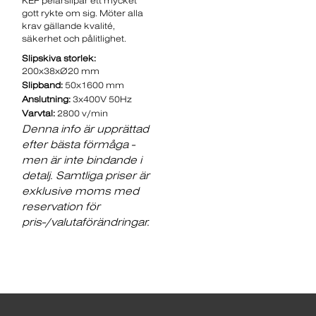
KEF pelarslipar ett mycket
gott rykte om sig. Möter alla
krav gällande kvalité,
säkerhet och pålitlighet.
Slipskiva storlek:
200x38xØ20 mm
Slipband:
50x1600 mm
Anslutning:
3x400V 50Hz
Varvtal:
2800 v/min
Denna info är upprättad
efter bästa förmåga -
men är inte bindande i
detalj. Samtliga priser är
exklusive moms med
reservation för
pris-/valutaförändringar.