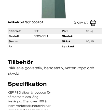
Skriv ut
Artikelkod
SC1553201
Fabrikat
KEF
Vikt
40 kg
Modell
PSD5-BELT
Storlek
Ser.nr.
Skick
10/10
År
Lev.kod
Tillbehör
Inklusive golvstativ
bandstativ
vattenkopp och
skydd
Specifikation
KEF PSD slipar är byggda för
hårt arbete och lång
livslängd. Efter över 100 år
inom verkstadsindustrin har