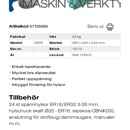
Skriv ut
Artikelkod
57105583
Fabrikat
Vikt
22 kg
Modell
GP25
Storlek
365 x 204 x 223 mm
Ser.nr.
Skick
10/10
År
Lev.kod
999-123910
Enkelt handhavande
*
Mycket bra slipresultat
*
Perfekt uppspänning
*
Inbyggd förvaring för hylsor
*
Tillbehör
24 st spännhylsor ER16/ER32 3-26 mm
hylschuck skaft Ø20 - ER16
slipskiva CBN#200
anslutning för stoftsug/dammsugare
manualer
m.m.