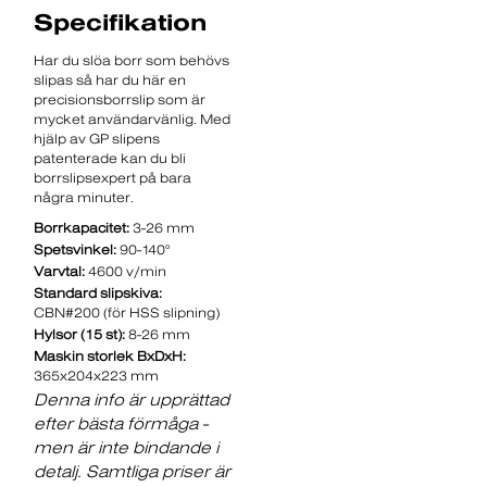
Specifikation
Har du slöa borr som behövs
slipas så har du här en
precisionsborrslip som är
mycket användarvänlig. Med
hjälp av GP slipens
patenterade kan du bli
borrslipsexpert på bara
några minuter.
Borrkapacitet:
3-26 mm
Spetsvinkel:
90-140°
Varvtal:
4600 v/min
Standard slipskiva:
CBN#200 (för HSS slipning)
Hylsor (15 st):
8-26 mm
Maskin storlek BxDxH:
365x204x223 mm
Denna info är upprättad
efter bästa förmåga -
men är inte bindande i
detalj. Samtliga priser är