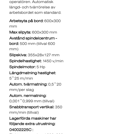
operatören. Automatisk
längd- och tvärrörelse av
arbetsbordet som standard.
Arbetsyta på bord:
600x300
mm
Max slipyta:
600x300 mm
Avstånd spindelcentrum -
bord:
500 mm (tillval 600
mm)
Slipskiva:
355x28x127 mm
Spindelhastighet:
1450 v/min
Spindelmotor:
5 Hp
Längdmatning hastighet:
5~25 m/min
Autom. tvärmatning:
0,5~20
mm/per slag
Autom. nermatning:
0,001~0,999 mm (tillval)
Snabbtransport vertikal:
350
mm/min (tillval)
Lagerförda maskiner har
följande extra utrustning:
04002225C :