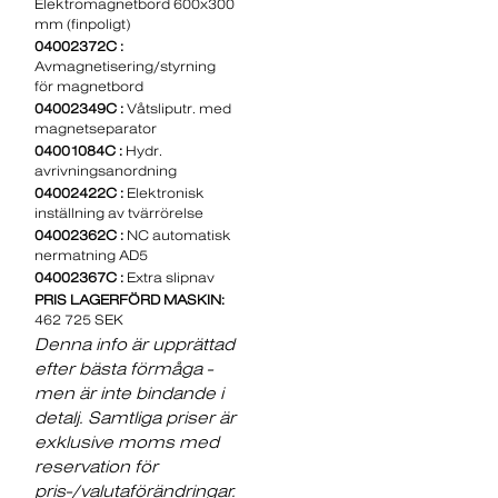
Elektromagnetbord 600x300
mm (finpoligt)
04002372C :
Avmagnetisering/styrning
för magnetbord
04002349C :
Våtsliputr. med
magnetseparator
04001084C :
Hydr.
avrivningsanordning
04002422C :
Elektronisk
inställning av tvärrörelse
04002362C :
NC automatisk
nermatning AD5
04002367C :
Extra slipnav
PRIS LAGERFÖRD MASKIN:
462 725 SEK
Denna info är upprättad
efter bästa förmåga -
men är inte bindande i
detalj. Samtliga priser är
exklusive moms med
reservation för
pris-/valutaförändringar.