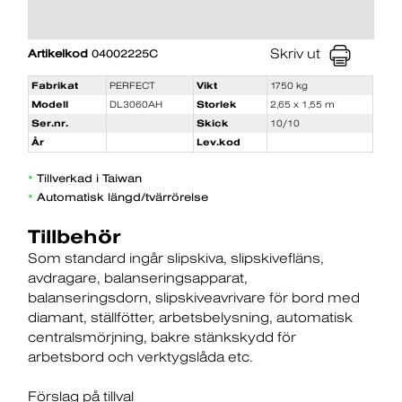
Skriv ut
Artikelkod
04002225C
Fabrikat
PERFECT
Vikt
1750 kg
Modell
DL3060AH
Storlek
2,65 x 1,55 m
Ser.nr.
Skick
10/10
År
Lev.kod
Tillverkad i Taiwan
*
Automatisk längd/tvärrörelse
*
Tillbehör
Som standard ingår slipskiva
slipskivefläns
avdragare
balanseringsapparat
balanseringsdorn
slipskiveavrivare för bord med
diamant
ställfötter
arbetsbelysning
automatisk
centralsmörjning
bakre stänkskydd för
arbetsbord och verktygslåda etc.
Förslag på tillval