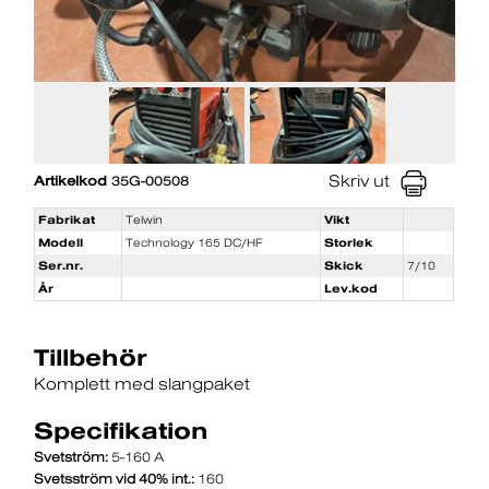
Skriv ut
Artikelkod
35G-00508
Fabrikat
Telwin
Vikt
Modell
Technology 165 DC/HF
Storlek
Ser.nr.
Skick
7/10
År
Lev.kod
Tillbehör
Komplett med slangpaket
Specifikation
Svetström:
5-160 A
Svetsström vid 40% int.:
160