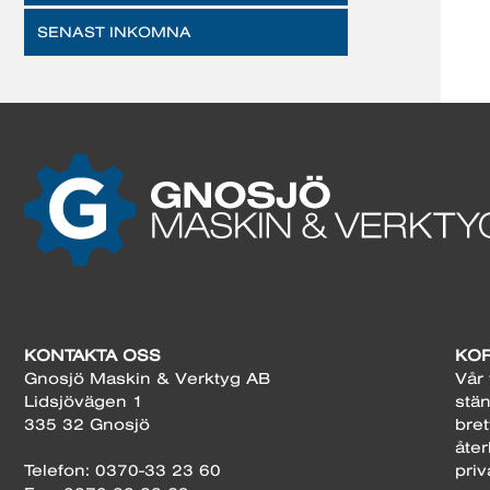
SENAST INKOMNA
KONTAKTA OSS
KOR
Gnosjö Maskin & Verktyg AB
Vår 
Lidsjövägen 1
stän
335 32 Gnosjö
bret
åter
Telefon: 0370-33 23 60
priv