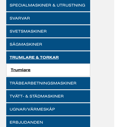
SPECIALMASKINER & UTRUSTNING
SVARVAR
SVETSMASKINER
SÅGMASKINER
TRUMLARE & TORKAR
Trumlare
TRÄBEARBETNINGSMASKINER
TVÄTT- & STÄDMASKINER
UGNAR/VÄRMESKÅP
ERBJUDANDEN