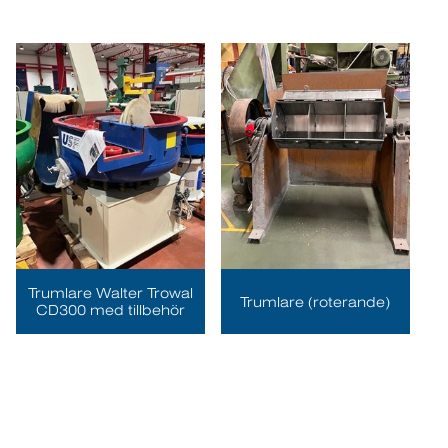
Trumlare Walter Trowal
Trumlare (roterande)
CD300 med tillbehör