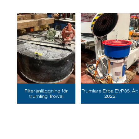
Filteranläggning för
Trumlare Erba EVP35. År:
trumling Trowal
2022