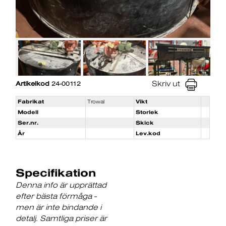
Skriv ut
Artikelkod
24-00112
Fabrikat
Trowal
Vikt
Modell
Storlek
Ser.nr.
Skick
År
Lev.kod
Specifikation
Denna info är upprättad
efter bästa förmåga -
men är inte bindande i
detalj. Samtliga priser är