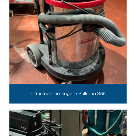
Industridammsugare Pullman S55