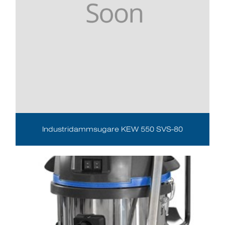
Industridammsugare KEW 550 SVS-80