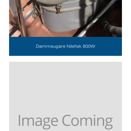
Dammsugare Nilsfisk 800W