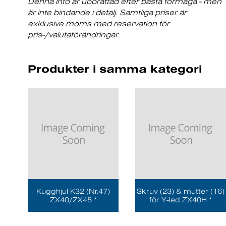
Denna info är upprättad efter bästa förmåga - men
är inte bindande i detalj. Samtliga priser är
exklusive moms med reservation för
pris-/valutaförändringar.
Produkter i samma kategori
Kugghjul K32 (Nr.47)
Skruv (23) & mutter (16)
ZX40/ZX45 *
för Y-led ZX40H *