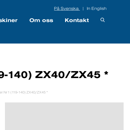
På Svenska
In English
|
skiner
Om oss
Kontakt
19-140) ZX40/ZX45 *
el Nr1 (119-140) ZX40/ZX45 *