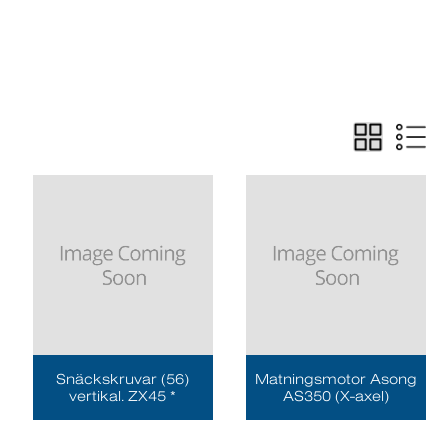
Snäckskruvar (56)
Matningsmotor Asong
vertikal. ZX45 *
AS350 (X-axel)