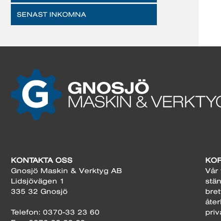
SENAST INKOMNA
KONTAKTA OSS
KOR
Gnosjö Maskin & Verktyg AB
Vår 
Lidsjövägen 1
stän
335 32 Gnosjö
bret
åter
Telefon: 0370-33 23 60
priv