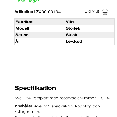
Finns i lager
Skriv ut
Artikelkod
ZX00-00134
Fabrikat
Vikt
Modell
Storlek
Ser.nr.
Skick
År
Lev.kod
Specifikation
Axel 134 komplett med reservdelsnummer 119-140.
Innehåller:
Axel nr1, snäckskruv, koppling och
kullager m.m.