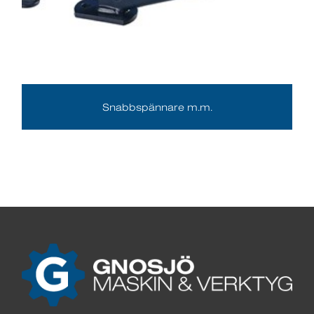
Snabbspännare m.m.