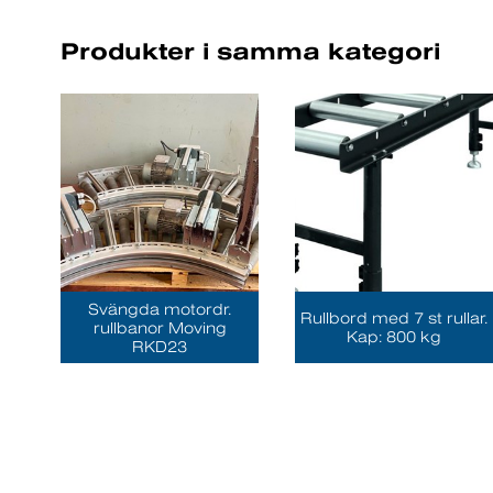
Produkter i samma kategori
Svängda motordr.
Rullbord med 7 st rullar.
rullbanor Moving
Kap: 800 kg
RKD23