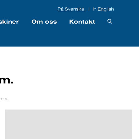
På Svenska
In English
|
skiner
Om oss
Kontakt
mm.
0 mm.