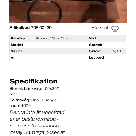
Skriv ut
Artikelkod
70F-00439
Fabrikat
Svenska Våg + Ohaus
Vikt
Modell
Storlek
Ser.nr.
Skick
5/10
År
Lev.kod
Specifikation
Storlek bänkvåg:
400x300
mm
Räknevåg:
Ohaus Ranger
count 4000
Denna info är upprättad
efter bästa förmåga -
men är inte bindande i
detalj. Samtliga priser är