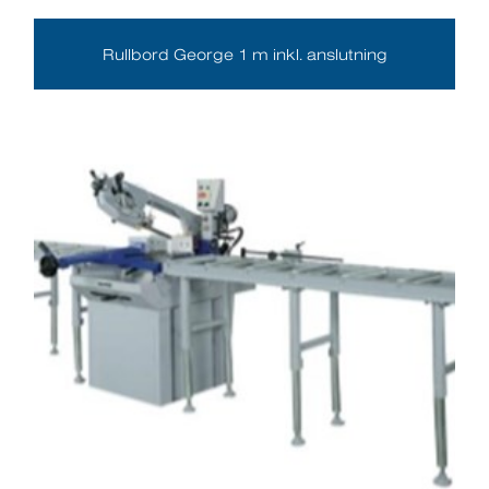
Rullbord George 1 m inkl. anslutning