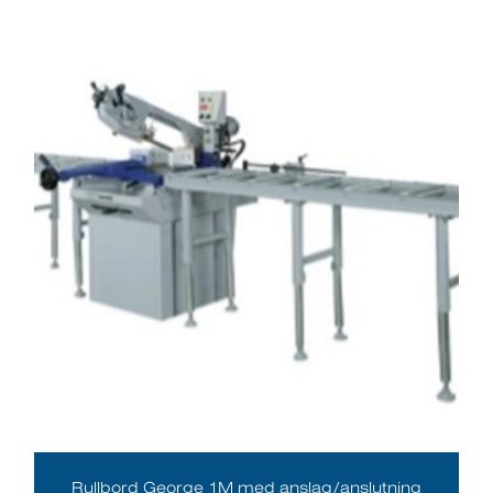
Rullbord George 1M med anslag/anslutning