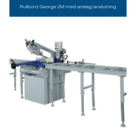
Rullbord George 2M med anslag/anslutning