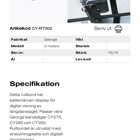
Skriv ut
Artikelkod
CY-RT002
Fabrikat
George
Vikt
Modell
2 meters
Storlek
Ser.nr.
Skick
10/10
År
Lev.kod
Specifikation
Detta rullbord har
batteridriven display för
digital visning av
längdanslaget. Passar våra
George bandsågar CY275,
CY280 och CY350.
Rullbordet är utrustat med
anslutningplatta och digitalt
längdanslag.