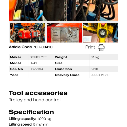
Print
Article Code
70D-00410
Maker
SONOLYFT
Weight
31 kg
Model
B-4.1
Size
Ser. No
3622/94
Condition
5/10
Year
Delivery Code
999-301080
Tool accessories
Trolley and hand control
Specification
Lifting capacity:
1000 kg
Lifting speed:
5 m/min