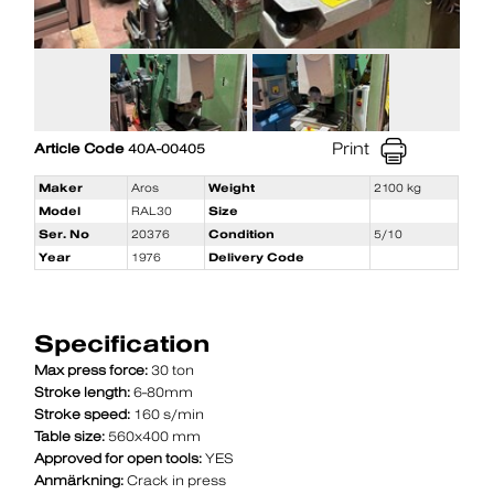
Print
Article Code
40A-00405
Maker
Aros
Weight
2100 kg
Model
RAL30
Size
Ser. No
20376
Condition
5/10
Year
1976
Delivery Code
Specification
Max press force:
30 ton
Stroke length:
6-80mm
Stroke speed:
160 s/min
Table size:
560x400 mm
Approved for open tools:
YES
Anmärkning:
Crack in press