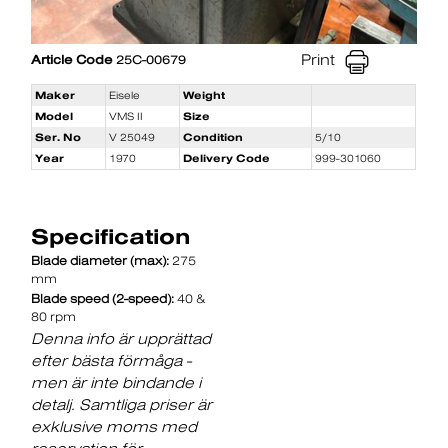
Print
Article Code
25C-00679
Maker
Eisele
Weight
Model
VMS II
Size
Ser. No
V 25049
Condition
5/10
Year
1970
Delivery Code
999-301060
Specification
Blade diameter (max):
275
mm
Blade speed (2-speed):
40 &
80 rpm
Denna info är upprättad
efter bästa förmåga -
men är inte bindande i
detalj. Samtliga priser är
exklusive moms med